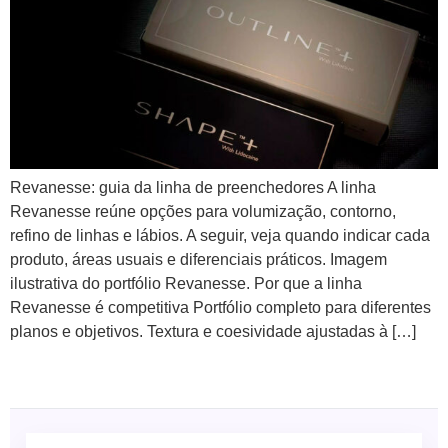
Blau
Bioestimuladores
Farmacêutica
Blog
Biorremodelador
Cristália
Contato
Cânulas
EVO
Pharma
Consumíveis
Galderma
Drugdelivery
Revanesse: guia da linha de preenchedores A linha
Ilikia
Fios de
Revanesse reúne opções para volumização, contorno,
sustentação
MedBeauty
refino de linhas e lábios. A seguir, veja quando indicar cada
Preenchedores
Merz
produto, áreas usuais e diferenciais práticos. Imagem
Aesthetics
ilustrativa do portfólio Revanesse. Por que a linha
Toxinas
Neauvia
Revanesse é competitiva Portfólio completo para diferentes
planos e objetivos. Textura e coesividade ajustadas à […]
Rennova
Revanesse
Toskani
U.SK