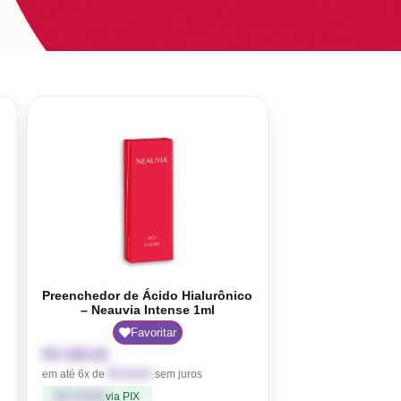
Preenchedor de Ácido Hialurônico
– Neauvia Intense 1ml
Favoritar
R$
390,00
em até 6x de
R$
65,00
sem juros
R$
378,30
via PIX