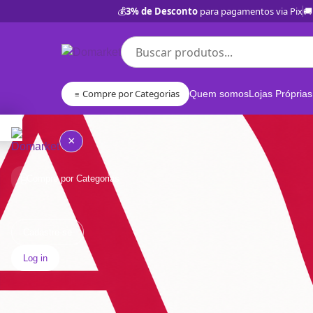
💰
3% de Desconto
para pagamentos via Pix
🚚
Compre por Categorias
Quem somos
Lojas Próprias
≡
×
Compre por Categorias
≡
Quem
somos
Cadastre-se
Log in
Lojas
Próprias
BD
Categorias