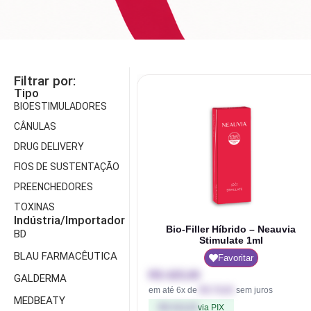
Blau
Bioestimuladores
Farmacêutica
Blog
Biorremodelador
Cristália
Contato
Cânulas
EVO
Filtrar por:
Pharma
Consumíveis
Tipo
BIOESTIMULADORES
Galderma
Drugdelivery
CÂNULAS
Ilikia
Fios de
DRUG DELIVERY
sustentação
MedBeauty
FIOS DE SUSTENTAÇÃO
Preenchedores
Merz
PREENCHEDORES
Aesthetics
Toxinas
TOXINAS
Neauvia
Indústria/Importador
Bio-Filler Híbrido – Neauvia
BD
Rennova
Stimulate 1ml
BLAU FARMACÊUTICA
Revanesse
Favoritar
R$
425,00
GALDERMA
Toskani
em até 6x de
R$
70,83
sem juros
MEDBEATY
U.SK
R$
412,25
via PIX