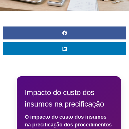
Blau
Bioestimuladores
Farmacêutica
Blog
Biorremodelador
Cristália
Contato
Cânulas
EVO
Pharma
Consumíveis
Galderma
Drugdelivery
Ilikia
Fios de
sustentação
MedBeauty
Preenchedores
Merz
Aesthetics
Toxinas
Neauvia
Impacto do custo dos
Rennova
insumos na precificação
Revanesse
O impacto do custo dos insumos
Toskani
na precificação dos procedimentos
U.SK