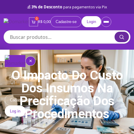
💰
3% de Desconto
para pagamentos via Pix
0
R$ 0,00
Cadastre-se
Login
×
O Impacto Do Custo
Compre por Categorias
≡
Dos Insumos Na
Quem
Precificação Dos
somos
Cadastre-se
Procedimentos
Log in
Lojas
Próprias
BD
Categorias