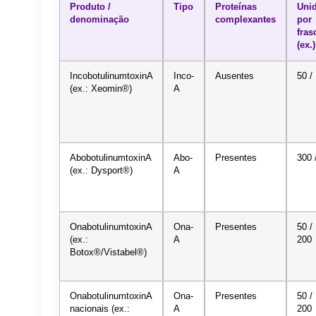
Produto /
Tipo
Proteínas
Uni
denominação
complexantes
por
fras
(ex.)
IncobotulinumtoxinA
Inco-
Ausentes
50 /
(ex.: Xeomin®)
A
AbobotulinumtoxinA
Abo-
Presentes
300 
(ex.: Dysport®)
A
OnabotulinumtoxinA
Ona-
Presentes
50 /
(ex.:
A
200
Botox®/Vistabel®)
OnabotulinumtoxinA
Ona-
Presentes
50 /
nacionais (ex.:
A
200