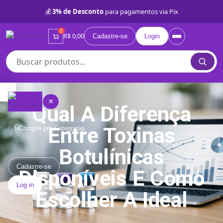
💰
3% de Desconto
para pagamentos via Pix
0
R$ 0,00
Cadastre-se
Login
×
Qual A Diferença
Entre Toxinas
Compre por Categorias
≡
Botulínicas
Quem
somos
Cadastre-se
Disponíveis E Como
Log in
Lojas
Escolher A Ideal
Próprias
BD
Categorias