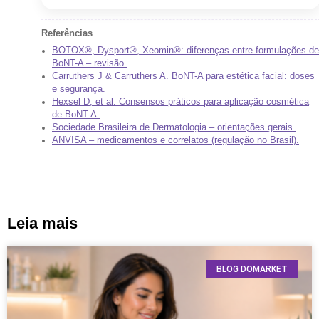
Referências
BOTOX®, Dysport®, Xeomin®: diferenças entre formulações de
BoNT-A – revisão.
Carruthers J & Carruthers A. BoNT-A para estética facial: doses
e segurança.
Hexsel D, et al. Consensos práticos para aplicação cosmética
de BoNT-A.
Sociedade Brasileira de Dermatologia – orientações gerais.
ANVISA – medicamentos e correlatos (regulação no Brasil).
Leia mais
BLOG DOMARKET