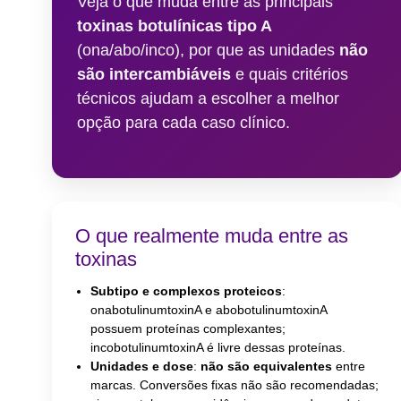
Veja o que muda entre as principais
Under
toxinas botulínicas tipo A
Skin
(ona/abo/inco), por que as unidades
não
são intercambiáveis
e quais critérios
técnicos ajudam a escolher a melhor
opção para cada caso clínico.
O que realmente muda entre as
toxinas
Subtipo e complexos proteicos
:
onabotulinumtoxinA e abobotulinumtoxinA
possuem proteínas complexantes;
incobotulinumtoxinA é livre dessas proteínas.
Unidades e dose
:
não são equivalentes
entre
marcas. Conversões fixas não são recomendadas;