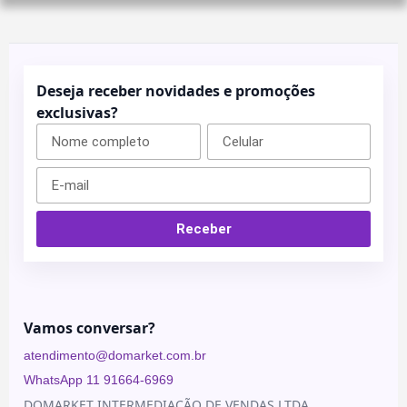
Blau
Bioestimuladores
Farmacêutica
Blog
Biorremodelador
Cristália
Contato
Deseja receber novidades e promoções
Cânulas
EVO
exclusivas?
Pharma
Consumíveis
Galderma
Drugdelivery
Ilikia
Fios de
sustentação
MedBeauty
Preenchedores
Receber
Merz
Aesthetics
Toxinas
Neauvia
Rennova
Vamos conversar?
Revanesse
atendimento@domarket.com.br
Toskani
WhatsApp 11 91664-6969
U.SK
DOMARKET INTERMEDIAÇÃO DE VENDAS LTDA