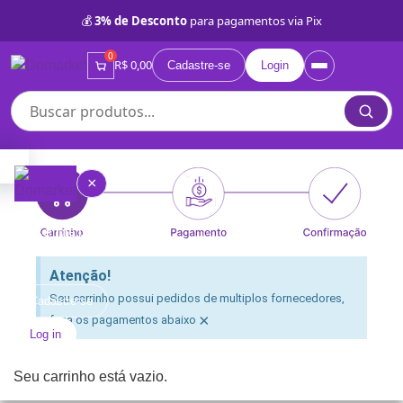
💰
3% de Desconto
para pagamentos via Pix
0
R$ 0,00
Cadastre-se
Login
×
Compre por Categorias
≡
Atenção!
Quem
Seu carrinho possui pedidos de multiplos fornecedores,
somos
Cadastre-se
×
faça os pagamentos abaixo
Log in
Lojas
Próprias
Seu carrinho está vazio.
BD
Categorias