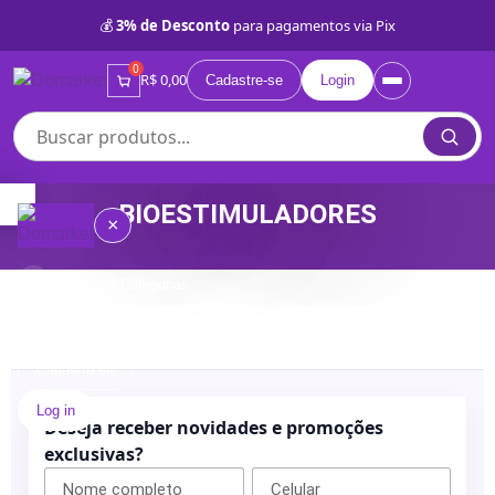
💰
3% de Desconto
para pagamentos via Pix
0
R$ 0,00
Cadastre-se
Login
BIOESTIMULADORES
×
Compre por Categorias
≡
Quem
somos
Cadastre-se
Log in
Lojas
Deseja receber novidades e promoções
Próprias
exclusivas?
BD
Categorias