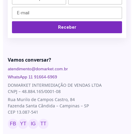
Blau
Bioestimuladores
Farmacêutica
Blog
Biorremodelador
Cristália
Contato
Receber
Cânulas
EVO
Pharma
Consumíveis
Galderma
Drugdelivery
Ilikia
Vamos conversar?
Fios de
sustentação
MedBeauty
atendimento@domarket.com.br
Preenchedores
Merz
WhatsApp 11 91664-6969
Aesthetics
Toxinas
DOMARKET INTERMEDIAÇÃO DE VENDAS LTDA
CNPJ – 48.884.165/0001-08
Neauvia
Rua Murilo de Campos Castro, 84
Rennova
Fazenda Santa Cândida – Campinas – SP
Revanesse
CEP 13.087-541
Toskani
FB
YT
IG
TT
U.SK