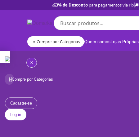
💰
3% de Desconto
para pagamentos via Pix
🚚
Compre por Categorias
Quem somos
Lojas Próprias
≡
×
Compre por Categorias
≡
Quem
somos
Cadastre-se
Log in
Lojas
Próprias
BD
Categorias