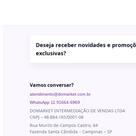
Blau
Bioestimuladores
Farmacêutica
Blog
Biorremodelador
Cristália
Contato
Cânulas
EVO
Pharma
Consumíveis
Deseja receber novidades e promoç
Galderma
Drugdelivery
exclusivas?
Ilikia
Fios de
sustentação
MedBeauty
Preenchedores
Merz
Aesthetics
Vamos conversar?
Toxinas
Neauvia
atendimento@domarket.com.br
Rennova
WhatsApp 11 91664-6969
DOMARKET INTERMEDIAÇÃO DE VENDAS LTDA
Revanesse
CNPJ – 48.884.165/0001-08
Toskani
Rua Murilo de Campos Castro, 84
Fazenda Santa Cândida – Campinas – SP
U.SK