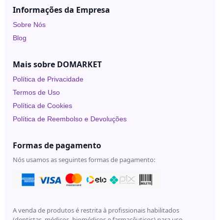
Under
Informações da Empresa
Skin
Sobre Nós
Blog
Mais sobre DOMARKET
Política de Privacidade
Termos de Uso
Política de Cookies
Política de Reembolso e Devoluções
Formas de pagamento
Nós usamos as seguintes formas de pagamento:
A venda de produtos é restrita à profissionais habilitados
(dentistas, médicos, biomédicos e farmacêuticos) para uso