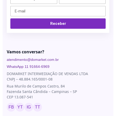
Blau
Bioestimuladores
Farmacêutica
Blog
Biorremodelador
Cristália
Contato
Receber
Cânulas
EVO
Pharma
Consumíveis
Galderma
Drugdelivery
Ilikia
Vamos conversar?
Fios de
sustentação
MedBeauty
atendimento@domarket.com.br
Preenchedores
Merz
WhatsApp 11 91664-6969
Aesthetics
Toxinas
DOMARKET INTERMEDIAÇÃO DE VENDAS LTDA
CNPJ – 48.884.165/0001-08
Neauvia
Rua Murilo de Campos Castro, 84
Rennova
Fazenda Santa Cândida – Campinas – SP
Revanesse
CEP 13.087-541
Toskani
FB
YT
IG
TT
U.SK