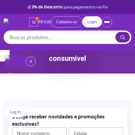
💰
3% de Desconto
para pagamentos via Pix
0
R$ 0,00
Cadastre-se
Login
consumivel
×
Compre por Categorias
≡
Quem
somos
Cadastre-se
Log in
Lojas
Deseja receber novidades e promoções
Próprias
exclusivas?
BD
Categorias