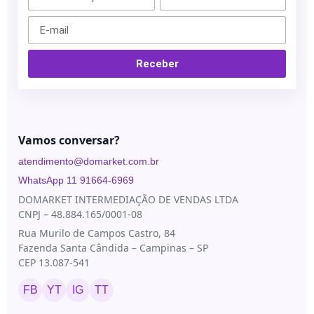
Blau
Bioestimuladores
Farmacêutica
Blog
Biorremodelador
Cristália
Contato
Receber
Cânulas
EVO
Pharma
Consumíveis
Galderma
Drugdelivery
Ilikia
Vamos conversar?
Fios de
sustentação
MedBeauty
atendimento@domarket.com.br
Preenchedores
Merz
WhatsApp 11 91664-6969
Aesthetics
Toxinas
DOMARKET INTERMEDIAÇÃO DE VENDAS LTDA
CNPJ – 48.884.165/0001-08
Neauvia
Rua Murilo de Campos Castro, 84
Rennova
Fazenda Santa Cândida – Campinas – SP
Revanesse
CEP 13.087-541
Toskani
FB
YT
IG
TT
U.SK