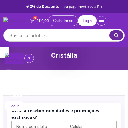
💰
3% de Desconto
para pagamentos via Pix
0
R$ 0,00
Cadastre-se
Login
Cristália
×
Compre por Categorias
≡
Quem
somos
Cadastre-se
Log in
Lojas
Deseja receber novidades e promoções
Próprias
exclusivas?
BD
Categorias