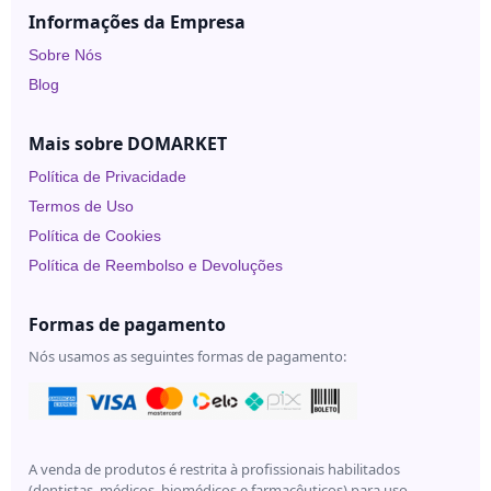
Under
Informações da Empresa
Skin
Sobre Nós
Blog
Mais sobre DOMARKET
Política de Privacidade
Termos de Uso
Política de Cookies
Política de Reembolso e Devoluções
Formas de pagamento
Nós usamos as seguintes formas de pagamento:
A venda de produtos é restrita à profissionais habilitados
(dentistas, médicos, biomédicos e farmacêuticos) para uso