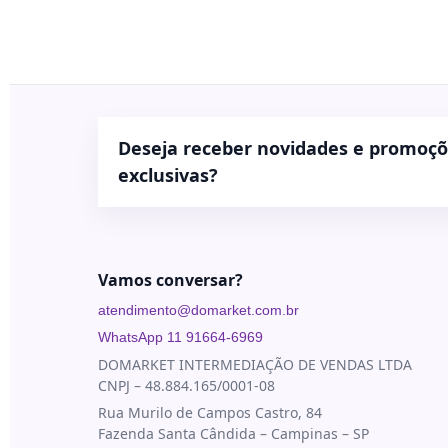
Blau
Bioestimuladores
Farmacêutica
Blog
Biorremodelador
Cristália
Contato
Cânulas
EVO
Pharma
Consumíveis
Deseja receber novidades e promoç
Galderma
Drugdelivery
exclusivas?
Ilikia
Fios de
sustentação
MedBeauty
Preenchedores
Merz
Aesthetics
Vamos conversar?
Toxinas
Neauvia
atendimento@domarket.com.br
Rennova
WhatsApp 11 91664-6969
DOMARKET INTERMEDIAÇÃO DE VENDAS LTDA
Revanesse
CNPJ – 48.884.165/0001-08
Toskani
Rua Murilo de Campos Castro, 84
Fazenda Santa Cândida – Campinas – SP
U.SK