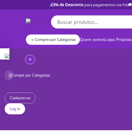
💰
3% de Desconto
para pagamentos via Pix
🚚
Compre por Categorias
Quem somos
Lojas Próprias
≡
×
Compre por Categorias
≡
Quem
somos
Cadastre-se
Log in
Lojas
Próprias
BD
Categorias