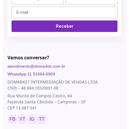
Blau
Bioestimuladores
Farmacêutica
Blog
Biorremodelador
Cristália
Contato
Receber
Cânulas
EVO
Pharma
Consumíveis
Galderma
Drugdelivery
Ilikia
Vamos conversar?
Fios de
sustentação
MedBeauty
atendimento@domarket.com.br
Preenchedores
Merz
WhatsApp 11 91664-6969
Aesthetics
Toxinas
DOMARKET INTERMEDIAÇÃO DE VENDAS LTDA
CNPJ – 48.884.165/0001-08
Neauvia
Rua Murilo de Campos Castro, 84
Rennova
Fazenda Santa Cândida – Campinas – SP
Revanesse
CEP 13.087-541
Toskani
FB
YT
IG
TT
U.SK