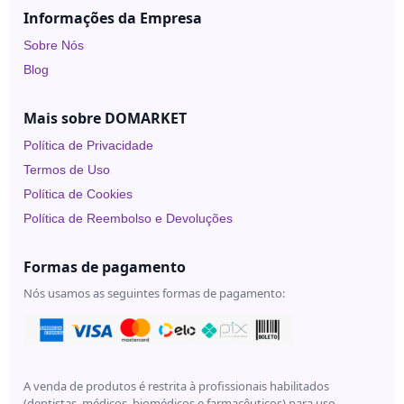
Under
Informações da Empresa
Skin
Sobre Nós
Blog
Mais sobre DOMARKET
Política de Privacidade
Termos de Uso
Política de Cookies
Política de Reembolso e Devoluções
Formas de pagamento
Nós usamos as seguintes formas de pagamento:
A venda de produtos é restrita à profissionais habilitados
(dentistas, médicos, biomédicos e farmacêuticos) para uso