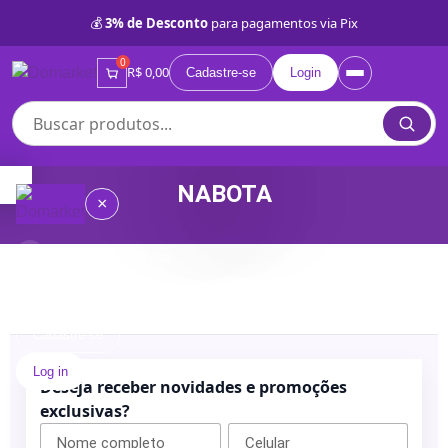
💰
3% de Desconto
para pagamentos via Pix
0
R$ 0,00
Cadastre-se
Login
NABOTA
×
Compre por Categorias
≡
Quem
somos
Cadastre-se
Log in
Lojas
Deseja receber novidades e promoções
Próprias
exclusivas?
BD
Categorias