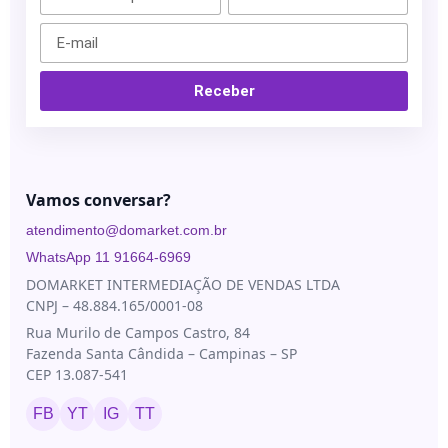
Blau
Bioestimuladores
Farmacêutica
Blog
Biorremodelador
Cristália
Contato
Receber
Cânulas
EVO
Pharma
Consumíveis
Galderma
Drugdelivery
Ilikia
Vamos conversar?
Fios de
sustentação
MedBeauty
atendimento@domarket.com.br
Preenchedores
Merz
WhatsApp 11 91664-6969
Aesthetics
Toxinas
DOMARKET INTERMEDIAÇÃO DE VENDAS LTDA
CNPJ – 48.884.165/0001-08
Neauvia
Rua Murilo de Campos Castro, 84
Rennova
Fazenda Santa Cândida – Campinas – SP
Revanesse
CEP 13.087-541
Toskani
FB
YT
IG
TT
U.SK