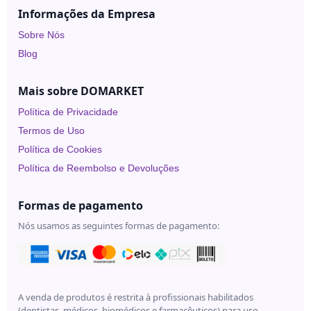
Under
Informações da Empresa
Skin
Sobre Nós
Blog
Mais sobre DOMARKET
Política de Privacidade
Termos de Uso
Política de Cookies
Política de Reembolso e Devoluções
Formas de pagamento
Nós usamos as seguintes formas de pagamento:
A venda de produtos é restrita à profissionais habilitados
(dentistas, médicos, biomédicos e farmacêuticos) para uso