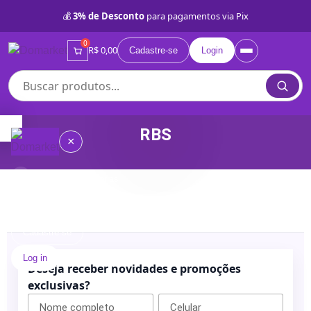
💰
3% de Desconto
para pagamentos via Pix
0
R$ 0,00
Cadastre-se
Login
RBS
×
Compre por Categorias
≡
Quem
somos
Cadastre-se
Log in
Lojas
Deseja receber novidades e promoções
Próprias
exclusivas?
BD
Categorias