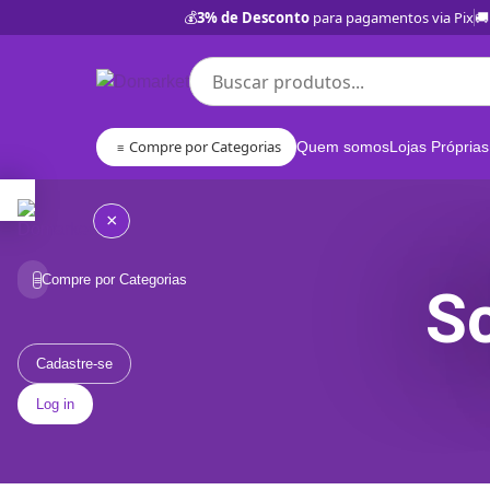
💰
3% de Desconto
para pagamentos via Pix
🚚
Compre por Categorias
Quem somos
Lojas Próprias
≡
×
Compre por Categorias
≡
S
Quem
somos
Cadastre-se
Log in
Lojas
Próprias
BD
Categorias