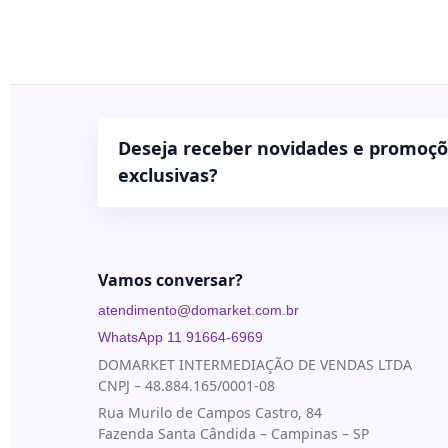
Blau
Bioestimuladores
Farmacêutica
Blog
Biorremodelador
Cristália
Contato
Cânulas
EVO
Pharma
Consumíveis
Deseja receber novidades e promoç
Galderma
Drugdelivery
exclusivas?
Ilikia
Fios de
sustentação
MedBeauty
Preenchedores
Merz
Aesthetics
Vamos conversar?
Toxinas
Neauvia
atendimento@domarket.com.br
Rennova
WhatsApp 11 91664-6969
DOMARKET INTERMEDIAÇÃO DE VENDAS LTDA
Revanesse
CNPJ – 48.884.165/0001-08
Toskani
Rua Murilo de Campos Castro, 84
Fazenda Santa Cândida – Campinas – SP
U.SK