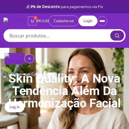
💰
3% de Desconto
para pagamentos via Pix
0
R$ 0,00
Cadastre-se
Login
×
Skin Quality: A Nova
Compre por Categorias
≡
Tendência Além Da
Quem
somos
Cadastre-se
Harmonização Facial
Log in
Lojas
Próprias
BD
Categorias