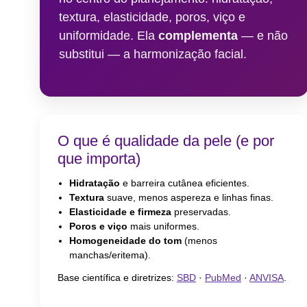
Under
textura, elasticidade, poros, viço e
Skin
uniformidade. Ela
complementa
— e não
substitui — a harmonização facial.
O que é qualidade da pele (e por
que importa)
Hidratação
e barreira cutânea eficientes.
Textura
suave, menos aspereza e linhas finas.
Elasticidade e firmeza
preservadas.
Poros e viço
mais uniformes.
Homogeneidade do tom
(menos
manchas/eritema).
Base científica e diretrizes:
SBD
·
PubMed
·
ANVISA
.