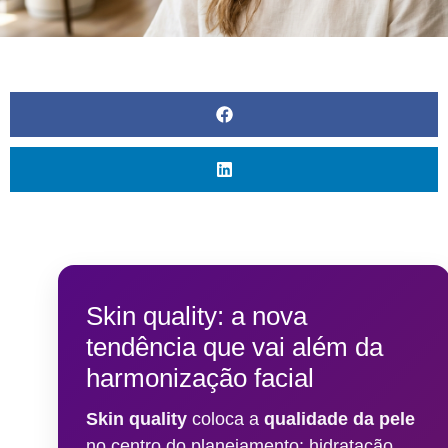
Blau
Bioestimuladores
Farmacêutica
Blog
Biorremodelador
Cristália
Contato
Cânulas
EVO
Pharma
Consumíveis
Galderma
Drugdelivery
Ilikia
Fios de
sustentação
MedBeauty
Preenchedores
Merz
Aesthetics
Toxinas
Neauvia
Skin quality: a nova
Rennova
tendência que vai além da
harmonização facial
Revanesse
Toskani
Skin quality
coloca a
qualidade da pele
U.SK
no centro do planejamento: hidratação,