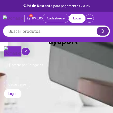
💰
3% de Desconto
para pagamentos via Pix
0
R$ 0,00
Cadastre-se
Login
dysport
×
Compre por Categorias
≡
Quem
somos
Cadastre-se
Log in
Lojas
Próprias
BD
Categorias