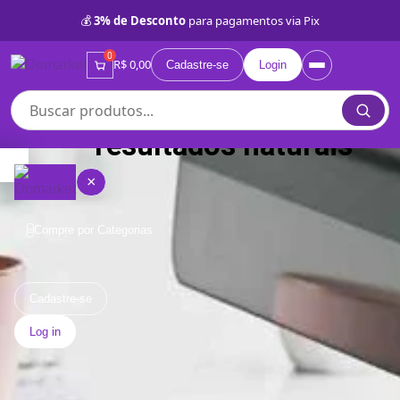
💰
3% de Desconto
para pagamentos via Pix
0
R$ 0,00
Cadastre-se
Login
resultados naturais
×
Compre por Categorias
≡
Quem
somos
Cadastre-se
Log in
Lojas
Próprias
BD
Categorias