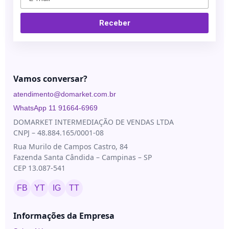
Blau
Bioestimuladores
Farmacêutica
Blog
Receber
Biorremodelador
Cristália
Contato
Cânulas
EVO
Pharma
Consumíveis
Vamos conversar?
Galderma
Drugdelivery
atendimento@domarket.com.br
Ilikia
Fios de
WhatsApp 11 91664-6969
sustentação
MedBeauty
DOMARKET INTERMEDIAÇÃO DE VENDAS LTDA
Preenchedores
Merz
CNPJ – 48.884.165/0001-08
Aesthetics
Toxinas
Rua Murilo de Campos Castro, 84
Neauvia
Fazenda Santa Cândida – Campinas – SP
CEP 13.087-541
Rennova
FB
YT
IG
TT
Revanesse
Toskani
Informações da Empresa
U.SK